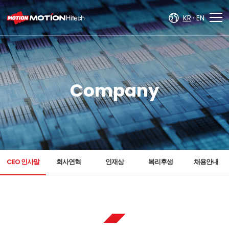
주메뉴 바로가기
컨텐츠 바로가기
KR
EN
Company
CEO 인사말
회사연혁
인재상
복리후생
채용안내